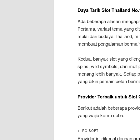
Daya Tarik Slot Thailand No.
Ada beberapa alasan mengapa s
Pertama, variasi tema yang 
mulai dari budaya Thailand, m
membuat pengalaman bermain 
Kedua, banyak slot yang dilen
spins, wild symbols, dan multip
menang lebih banyak. Setiap 
yang bikin pemain betah berm
Provider Terbaik untuk Slot
Berikut adalah beberapa provi
yang wajib kamu coba:
1. PG SOFT
Provider ini dikenal dengan gr