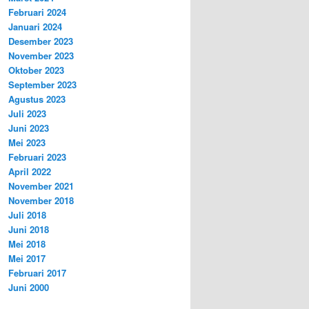
Februari 2024
Januari 2024
Desember 2023
November 2023
Oktober 2023
September 2023
Agustus 2023
Juli 2023
Juni 2023
Mei 2023
Februari 2023
April 2022
November 2021
November 2018
Juli 2018
Juni 2018
Mei 2018
Mei 2017
Februari 2017
Juni 2000