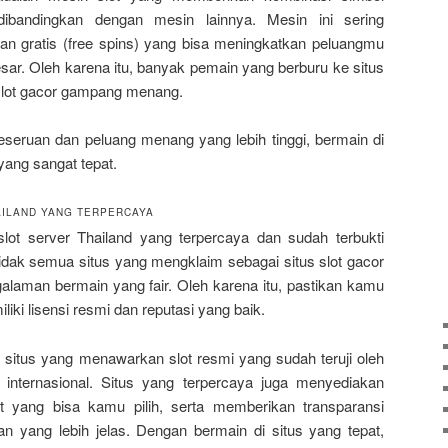
ibandingkan dengan mesin lainnya. Mesin ini sering
n gratis (free spins) yang bisa meningkatkan peluangmu
ar. Oleh karena itu, banyak pemain yang berburu ke situs
slot gacor gampang menang.
seruan dan peluang menang yang lebih tinggi, bermain di
 yang sangat tepat.
AILAND YANG TERPERCAYA
slot server Thailand yang terpercaya dan sudah terbukti
idak semua situs yang mengklaim sebagai situs slot gacor
laman bermain yang fair. Oleh karena itu, pastikan kamu
iki lisensi resmi dan reputasi yang baik.
ah situs yang menawarkan slot resmi yang sudah teruji oleh
internasional. Situs yang terpercaya juga menyediakan
ot yang bisa kamu pilih, serta memberikan transparansi
 yang lebih jelas. Dengan bermain di situs yang tepat,