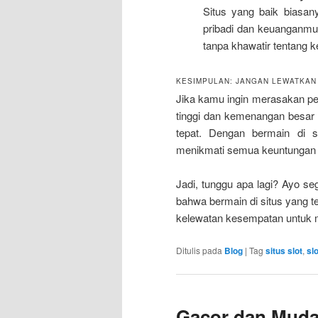
Situs yang baik biasan
pribadi dan keuanganmu
tanpa khawatir tentang
KESIMPULAN: JANGAN LEWATKAN
Jika kamu ingin merasakan pe
tinggi dan kemenangan besar y
tepat. Dengan bermain di s
menikmati semua keuntungan ya
Jadi, tunggu apa lagi? Ayo seg
bahwa bermain di situs yang 
kelewatan kesempatan untuk 
Ditulis pada
Blog
|
Tag
situs slot
,
sl
Gacor dan Mudah