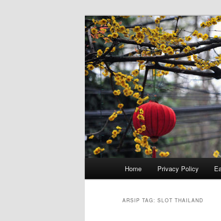
Langsung
Langsung
ke
ke
konten
konten
utama
sekunder
Menu
Home
Privacy Policy
Ea
utama
ARSIP TAG:
SLOT THAILAND