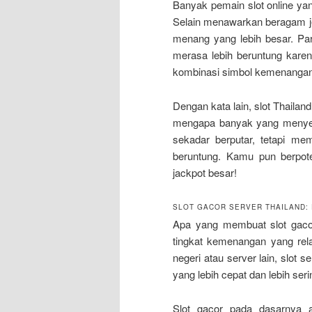
Banyak pemain slot online ya
Selain menawarkan beragam jen
menang yang lebih besar. Par
merasa lebih beruntung karen
kombinasi simbol kemenanga
Dengan kata lain, slot Thaila
mengapa banyak yang menyebut
sekadar berputar, tetapi m
beruntung. Kamu pun berpot
jackpot besar!
SLOT GACOR SERVER THAILAND:
Apa yang membuat slot gacor
tingkat kemenangan yang relat
negeri atau server lain, slot
yang lebih cepat dan lebih seri
Slot gacor pada dasarnya 