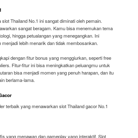
1
lot Thailand No.1 ini sangat diminati oleh pemain.
ditawarkan sangat beragam. Kamu bisa menemukan tema
itologi, hingga petualangan yang menegangkan. Ini
menjadi lebih menarik dan tidak membosankan.
gkapi dengan fitur bonus yang menggiurkan, seperti free
liers. Fitur-fitur ini bisa meningkatkan peluangmu untuk
putaran bisa menjadi momen yang penuh harapan, dan itu
ain berlama-lama.
 Gacor
der terbaik yang menawarkan slot Thailand gacor No.1
afis yang menawan dan gameplay yang interaktif. Slot