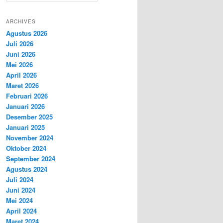
r
i
ARCHIVES
Agustus 2026
Juli 2026
Juni 2026
Mei 2026
April 2026
Maret 2026
Februari 2026
Januari 2026
Desember 2025
Januari 2025
November 2024
Oktober 2024
September 2024
Agustus 2024
Juli 2024
Juni 2024
Mei 2024
April 2024
Maret 2024