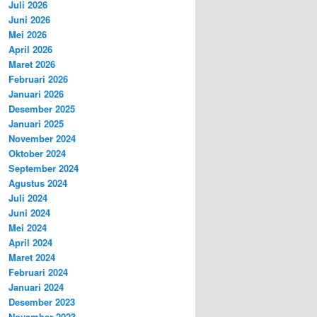
Juli 2026
Juni 2026
Mei 2026
April 2026
Maret 2026
Februari 2026
Januari 2026
Desember 2025
Januari 2025
November 2024
Oktober 2024
September 2024
Agustus 2024
Juli 2024
Juni 2024
Mei 2024
April 2024
Maret 2024
Februari 2024
Januari 2024
Desember 2023
November 2023