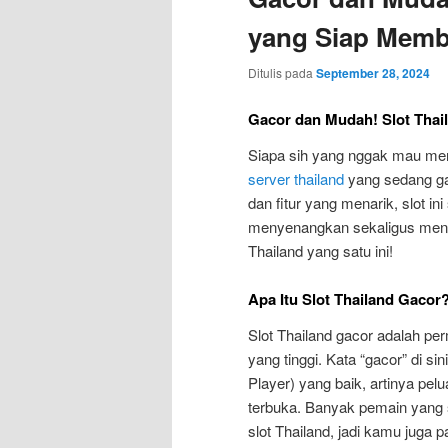
yang Siap Mem
Ditulis pada
September 28, 2024
Gacor dan Mudah! Slot Tha
Siapa sih yang nggak mau mena
server thailand
yang sedang ga
dan fitur yang menarik, slot
menyenangkan sekaligus mengu
Thailand yang satu ini!
Apa Itu Slot Thailand Gacor
Slot Thailand gacor adalah pe
yang tinggi. Kata “gacor” di 
Player) yang baik, artinya pe
terbuka. Banyak pemain yang
slot Thailand, jadi kamu juga 