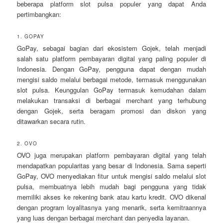
beberapa platform slot pulsa populer yang dapat Anda
pertimbangkan:
1. GOPAY
GoPay, sebagai bagian dari ekosistem Gojek, telah menjadi
salah satu platform pembayaran digital yang paling populer di
Indonesia. Dengan GoPay, pengguna dapat dengan mudah
mengisi saldo melalui berbagai metode, termasuk menggunakan
slot pulsa. Keunggulan GoPay termasuk kemudahan dalam
melakukan transaksi di berbagai merchant yang terhubung
dengan Gojek, serta beragam promosi dan diskon yang
ditawarkan secara rutin.
2. OVO
OVO juga merupakan platform pembayaran digital yang telah
mendapatkan popularitas yang besar di Indonesia. Sama seperti
GoPay, OVO menyediakan fitur untuk mengisi saldo melalui slot
pulsa, membuatnya lebih mudah bagi pengguna yang tidak
memiliki akses ke rekening bank atau kartu kredit. OVO dikenal
dengan program loyalitasnya yang menarik, serta kemitraannya
yang luas dengan berbagai merchant dan penyedia layanan.