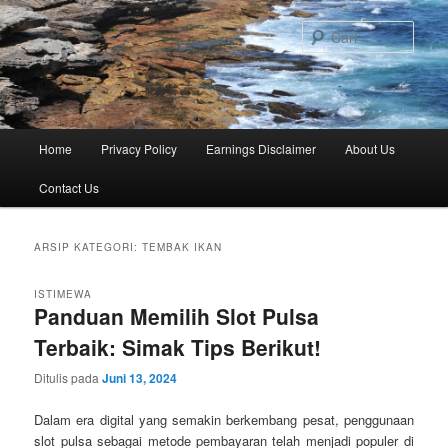
Langsung
Langsung
ke
ke
Cari
konten
konten
utama
sekunder
Menu
Home
Privacy Policy
Earnings Disclaimer
About Us
utama
Contact Us
ARSIP KATEGORI:
TEMBAK IKAN
ISTIMEWA
Panduan Memilih Slot Pulsa
Terbaik: Simak Tips Berikut!
Ditulis pada
Juni 13, 2024
Dalam era digital yang semakin berkembang pesat, penggunaan
slot pulsa sebagai metode pembayaran telah menjadi populer di