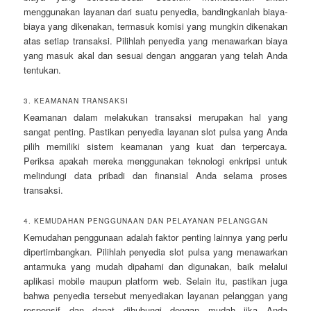
menggunakan layanan dari suatu penyedia, bandingkanlah biaya-
biaya yang dikenakan, termasuk komisi yang mungkin dikenakan
atas setiap transaksi. Pilihlah penyedia yang menawarkan biaya
yang masuk akal dan sesuai dengan anggaran yang telah Anda
tentukan.
3. KEAMANAN TRANSAKSI
Keamanan dalam melakukan transaksi merupakan hal yang
sangat penting. Pastikan penyedia layanan slot pulsa yang Anda
pilih memiliki sistem keamanan yang kuat dan terpercaya.
Periksa apakah mereka menggunakan teknologi enkripsi untuk
melindungi data pribadi dan finansial Anda selama proses
transaksi.
4. KEMUDAHAN PENGGUNAAN DAN PELAYANAN PELANGGAN
Kemudahan penggunaan adalah faktor penting lainnya yang perlu
dipertimbangkan. Pilihlah penyedia slot pulsa yang menawarkan
antarmuka yang mudah dipahami dan digunakan, baik melalui
aplikasi mobile maupun platform web. Selain itu, pastikan juga
bahwa penyedia tersebut menyediakan layanan pelanggan yang
responsif dan dapat dihubungi dengan mudah jika Anda