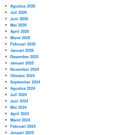
Agustus 2026
Juli 2026
Juni 2026
Mei 2026
April 2026
Maret 2026
Februari 2026
Januari 2026
Desember 2025
Januari 2025
November 2024
Oktober 2024
September 2024
Agustus 2024
Juli 2024
Juni 2024
Mei 2024
April 2024
Maret 2024
Februari 2024
Januari 2024