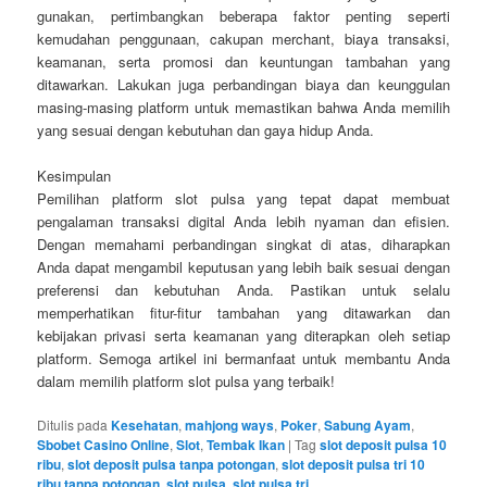
gunakan, pertimbangkan beberapa faktor penting seperti
kemudahan penggunaan, cakupan merchant, biaya transaksi,
keamanan, serta promosi dan keuntungan tambahan yang
ditawarkan. Lakukan juga perbandingan biaya dan keunggulan
masing-masing platform untuk memastikan bahwa Anda memilih
yang sesuai dengan kebutuhan dan gaya hidup Anda.
Kesimpulan
Pemilihan platform slot pulsa yang tepat dapat membuat
pengalaman transaksi digital Anda lebih nyaman dan efisien.
Dengan memahami perbandingan singkat di atas, diharapkan
Anda dapat mengambil keputusan yang lebih baik sesuai dengan
preferensi dan kebutuhan Anda. Pastikan untuk selalu
memperhatikan fitur-fitur tambahan yang ditawarkan dan
kebijakan privasi serta keamanan yang diterapkan oleh setiap
platform. Semoga artikel ini bermanfaat untuk membantu Anda
dalam memilih platform slot pulsa yang terbaik!
Ditulis pada
Kesehatan
,
mahjong ways
,
Poker
,
Sabung Ayam
,
Sbobet Casino Online
,
Slot
,
Tembak Ikan
|
Tag
slot deposit pulsa 10
ribu
,
slot deposit pulsa tanpa potongan
,
slot deposit pulsa tri 10
ribu tanpa potongan
,
slot pulsa
,
slot pulsa tri