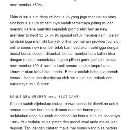
new member 150%.
Main di situs slot depo 25 bonus 25 yang juga merupakan situs
slot bonus 100 to 3x tentunya sudah terpercaya paling mudah
menang karena memiliki sejumlah promo
slot bonus new
member
to kecil 3x 5x 7x 9x spesial untuk member kami. Selain
itu disini juga memiliki banyak pilihan permainan provider judi slot
online bonus new member telah kami sediakan, sehingga dengan
modal bonus deposit ditambah bonus member baru kalian bisa
dengan mudah menentukan ragam pilihan game judi slot bonus
new member 100 di awal to kecil secara mudah tanpa harus
khawatir akan kehabisan modal. Berikut adalah beberapa contoh
bonus – bonus nan disediakan oleh situs judi slot terbaik dan
terpercaya no 1 Slot88:
BONUS NEW MEMBER 100% (SLOT GAME)
Seperti sudah dijelaskan diatas, bahwa bonus ini diberikan untuk
semua member baru kami dimana member hanya perlu
melakukan depo 50 untuk mendapatkan bonus 50 alias bonusnya
100% dan berlaku 1x kelipatan dari modal awal anda melakukan
deposit. Tapi dengan catatan maksimal bonus yang bisa bettors