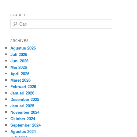
SEARCH
C
a
r
i
ARCHIVES
Agustus 2026
Juli 2026
Juni 2026
Mei 2026
April 2026
Maret 2026
Februari 2026
Januari 2026
Desember 2025
Januari 2025
November 2024
Oktober 2024
September 2024
Agustus 2024