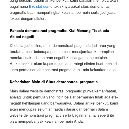
uang betulan. Dalam artikel berikut, kami bakalan membicarakan
bagaimana
link slot demo
tekniknya pakai situs demonstrasi
pragmatic buat mempertingkat keahlian bermain serta jadi juara
jekpot dengan efisien.
Rahasia demonstrasi pragmatic: Kiat Menang Tidak ada
Akibat negatif
Di dunia judi online, situs demonstrasi pragmatic jadi area yang
terutama buat beberapa pemain buat menajamkan ketrampilan
mereka tidak ada lantaran negatif kehilangan uang betulan.
Artikel berikut akan kupas sejumlah strategi efisien buat menjadi
juara permainan demonstrasi pragmatic tak ada keluarkan uang.
Kefaedahan Main di Situs demonstrasi pragmatic
Main dalam website demonstrasi pragmatic punya kemanfaatan,
apalagi untuk pemula yang ingin belajar permainan tidak ada efek
negatif kehilangan uang bahwasanya. Dalam artikel berikut, kami
akan mengupas sejumlah faedah dasar dari bermain dalam
website demonstrasi pragmatic serta bagaimana hal seperti itu
bisa memperbanyak keahlian bermain Anda.