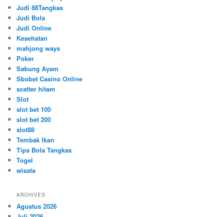
Judi 88Tangkas
Judi Bola
Judi Online
Kesehatan
mahjong ways
Poker
Sabung Ayam
Sbobet Casino Online
scatter hitam
Slot
slot bet 100
slot bet 200
slot88
Tembak Ikan
Tips Bola Tangkas
Togel
wisata
ARCHIVES
Agustus 2026
Juli 2026