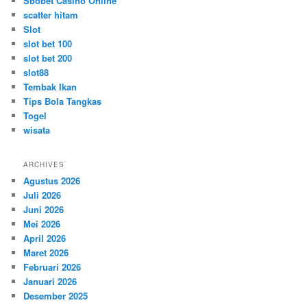
Sbobet Casino Online
scatter hitam
Slot
slot bet 100
slot bet 200
slot88
Tembak Ikan
Tips Bola Tangkas
Togel
wisata
ARCHIVES
Agustus 2026
Juli 2026
Juni 2026
Mei 2026
April 2026
Maret 2026
Februari 2026
Januari 2026
Desember 2025