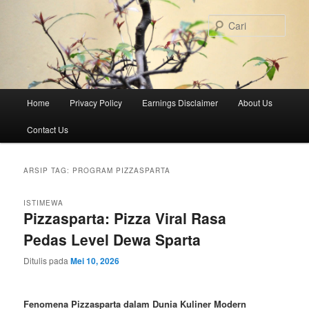
Langsung
Langsung
ke
ke
Cari
konten
konten
utama
sekunder
Menu
Home
Privacy Policy
Earnings Disclaimer
About Us
utama
Contact Us
ARSIP TAG:
PROGRAM PIZZASPARTA
ISTIMEWA
Pizzasparta: Pizza Viral Rasa
Pedas Level Dewa Sparta
Ditulis pada
Mei 10, 2026
Fenomena Pizzasparta dalam Dunia Kuliner Modern