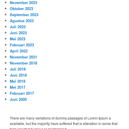
November 2023
Oktober 2023
September 2023
Agustus 2023
Juli 2023
Juni 2023
Mei 2023
Februari 2023
April 2022
November 2021
November 2018
Juli 2018
Juni 2018
Mei 2018
Mei 2017
Februari 2017
Juni 2000
There are many variations of dummy passages of Lorem Ipsum a
available, but the majority have suffered that is alteration in some that
form injected humour or randomised.