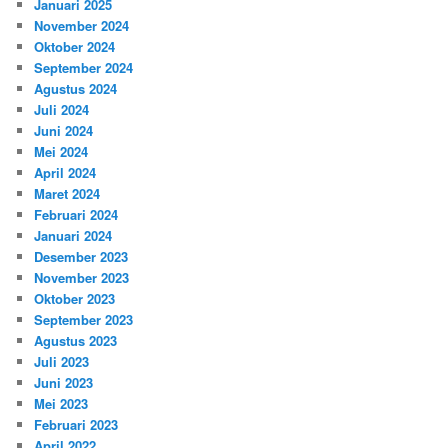
Januari 2025
November 2024
Oktober 2024
September 2024
Agustus 2024
Juli 2024
Juni 2024
Mei 2024
April 2024
Maret 2024
Februari 2024
Januari 2024
Desember 2023
November 2023
Oktober 2023
September 2023
Agustus 2023
Juli 2023
Juni 2023
Mei 2023
Februari 2023
April 2022