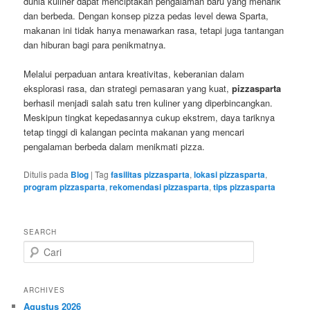
dunia kuliner dapat menciptakan pengalaman baru yang menarik
dan berbeda. Dengan konsep pizza pedas level dewa Sparta,
makanan ini tidak hanya menawarkan rasa, tetapi juga tantangan
dan hiburan bagi para penikmatnya.
Melalui perpaduan antara kreativitas, keberanian dalam
eksplorasi rasa, dan strategi pemasaran yang kuat,
pizzasparta
berhasil menjadi salah satu tren kuliner yang diperbincangkan.
Meskipun tingkat kepedasannya cukup ekstrem, daya tariknya
tetap tinggi di kalangan pecinta makanan yang mencari
pengalaman berbeda dalam menikmati pizza.
Ditulis pada
Blog
|
Tag
fasilitas pizzasparta
,
lokasi pizzasparta
,
program pizzasparta
,
rekomendasi pizzasparta
,
tips pizzasparta
SEARCH
C
a
r
i
ARCHIVES
Agustus 2026