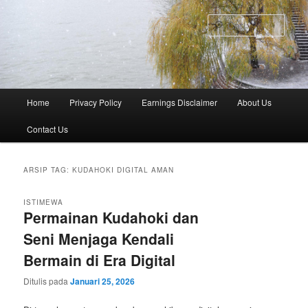
Langsung
Langsung
ke
ke
Cari
konten
konten
utama
sekunder
Menu
Home
Privacy Policy
Earnings Disclaimer
About Us
utama
Contact Us
ARSIP TAG:
KUDAHOKI DIGITAL AMAN
ISTIMEWA
Permainan Kudahoki dan
Seni Menjaga Kendali
Bermain di Era Digital
Ditulis pada
Januari 25, 2026