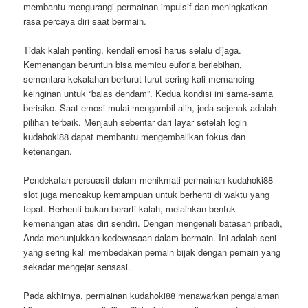
membantu mengurangi permainan impulsif dan meningkatkan
rasa percaya diri saat bermain.
Tidak kalah penting, kendali emosi harus selalu dijaga.
Kemenangan beruntun bisa memicu euforia berlebihan,
sementara kekalahan berturut-turut sering kali memancing
keinginan untuk “balas dendam”. Kedua kondisi ini sama-sama
berisiko. Saat emosi mulai mengambil alih, jeda sejenak adalah
pilihan terbaik. Menjauh sebentar dari layar setelah login
kudahoki88 dapat membantu mengembalikan fokus dan
ketenangan.
Pendekatan persuasif dalam menikmati permainan kudahoki88
slot juga mencakup kemampuan untuk berhenti di waktu yang
tepat. Berhenti bukan berarti kalah, melainkan bentuk
kemenangan atas diri sendiri. Dengan mengenali batasan pribadi,
Anda menunjukkan kedewasaan dalam bermain. Ini adalah seni
yang sering kali membedakan pemain bijak dengan pemain yang
sekadar mengejar sensasi.
Pada akhirnya, permainan kudahoki88 menawarkan pengalaman