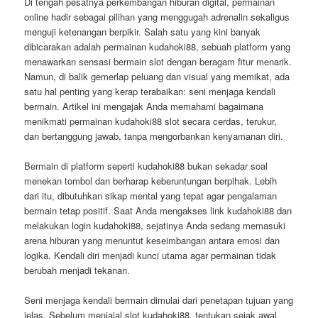
Di tengah pesatnya perkembangan hiburan digital, permainan
online hadir sebagai pilihan yang menggugah adrenalin sekaligus
menguji ketenangan berpikir. Salah satu yang kini banyak
dibicarakan adalah permainan kudahoki88, sebuah platform yang
menawarkan sensasi bermain slot dengan beragam fitur menarik.
Namun, di balik gemerlap peluang dan visual yang memikat, ada
satu hal penting yang kerap terabaikan: seni menjaga kendali
bermain. Artikel ini mengajak Anda memahami bagaimana
menikmati permainan kudahoki88 slot secara cerdas, terukur,
dan bertanggung jawab, tanpa mengorbankan kenyamanan diri.
Bermain di platform seperti kudahoki88 bukan sekadar soal
menekan tombol dan berharap keberuntungan berpihak. Lebih
dari itu, dibutuhkan sikap mental yang tepat agar pengalaman
bermain tetap positif. Saat Anda mengakses link kudahoki88 dan
melakukan login kudahoki88, sejatinya Anda sedang memasuki
arena hiburan yang menuntut keseimbangan antara emosi dan
logika. Kendali diri menjadi kunci utama agar permainan tidak
berubah menjadi tekanan.
Seni menjaga kendali bermain dimulai dari penetapan tujuan yang
jelas. Sebelum menjajal slot kudahoki88, tentukan sejak awal