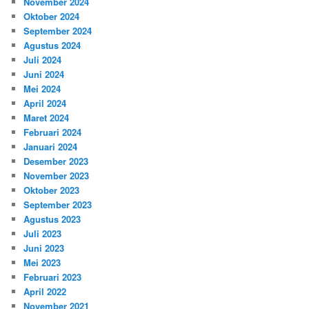
November 2024
Oktober 2024
September 2024
Agustus 2024
Juli 2024
Juni 2024
Mei 2024
April 2024
Maret 2024
Februari 2024
Januari 2024
Desember 2023
November 2023
Oktober 2023
September 2023
Agustus 2023
Juli 2023
Juni 2023
Mei 2023
Februari 2023
April 2022
November 2021