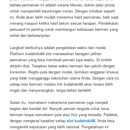
bahwa permainan ini adalah sarana hiburan, bukan jalan pintas
untuk memperoleh keuntungan instan. Dengan mindset seperti
ini, Anda akan lebih mudah menerima hasil permainan, baik saat
menang maupun ketika hasil belum sesuai harapan. Pendekatan
persuasif ini penting untuk membangun kebiasaan bermain yang
sehat dan berkelanjutan.
Langkah berikutnya adalah pengelolaan waktu dan modal.
Platform kudahoki88 slot menawarkan beragam pilihan
permainan yang bisa membuat pemain lupa waktu. Di sinilah
disiplin diuji. Tetapkan batas waktu bermain dan patuhi dengan
konsisten. Begitu pula dengan modal, tentukan anggaran khusus
yang tidak mengganggu kebutuhan utama Anda. Dengan cara ini,
setiap sesi bermain melalui link kudahoki88 akan terasa lebih
ringan dan menyenangkan, tanpa beban berlebih.
Selain itu, memahami mekanisme permainan juga menjadi
bagian dari kendali diri. Banyak pemain tergoda untuk terus
bermain tanpa memahami pola atau fitur yang tersedia. Padahal,
dengan mengenal karakter setiap
slot kudahoki88
, Anda bisa
mengambil keputusan yang lebih rasional. Pengetahuan ini