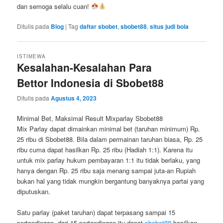
dan semoga selalu cuan!
Ditulis pada
Blog
|
Tag
daftar sbobet
,
sbobet88
,
situs judi bola
ISTIMEWA
Kesalahan-Kesalahan Para
Bettor Indonesia di Sbobet88
Ditulis pada
Agustus 4, 2023
Minimal Bet, Maksimal Result Mixparlay Sbobet88
Mix Parlay dapat dimainkan minimal bet (taruhan minimum) Rp.
25 ribu di Sbobet88. Bila dalam permainan taruhan biasa, Rp. 25
ribu cuma dapat hasilkan Rp. 25 ribu (Hadiah 1:1). Karena itu
untuk mix parlay hukum pembayaran 1:1 itu tidak berlaku, yang
hanya dengan Rp. 25 ribu saja menang sampai juta-an Rupiah
bukan hal yang tidak mungkin bergantung banyaknya partai yang
diputuskan.
Satu parlay (paket taruhan) dapat terpasang sampai 15
pertandingan, dari 15 pertandingan itu dapat
sbobet88
hasilkan