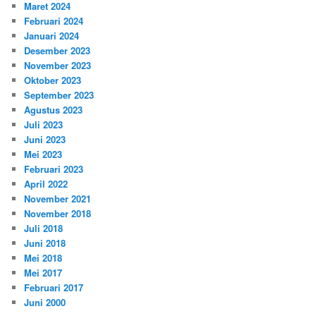
Maret 2024
Februari 2024
Januari 2024
Desember 2023
November 2023
Oktober 2023
September 2023
Agustus 2023
Juli 2023
Juni 2023
Mei 2023
Februari 2023
April 2022
November 2021
November 2018
Juli 2018
Juni 2018
Mei 2018
Mei 2017
Februari 2017
Juni 2000