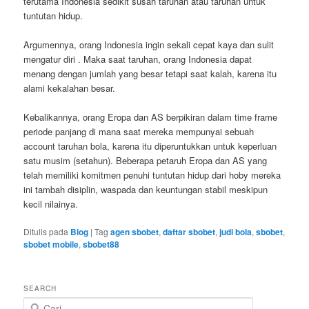
terutama Indonesia sedikit susah taruhan atau taruhan untuk
tuntutan hidup.
Argumennya, orang Indonesia ingin sekali cepat kaya dan sulit
mengatur diri . Maka saat taruhan, orang Indonesia dapat
menang dengan jumlah yang besar tetapi saat kalah, karena itu
alami kekalahan besar.
Kebalikannya, orang Eropa dan AS berpikiran dalam time frame
periode panjang di mana saat mereka mempunyai sebuah
account taruhan bola, karena itu diperuntukkan untuk keperluan
satu musim (setahun). Beberapa petaruh Eropa dan AS yang
telah memiliki komitmen penuhi tuntutan hidup dari hoby mereka
ini tambah disiplin, waspada dan keuntungan stabil meskipun
kecil nilainya.
Ditulis pada
Blog
|
Tag
agen sbobet
,
daftar sbobet
,
judi bola
,
sbobet
,
sbobet mobile
,
sbobet88
SEARCH
C