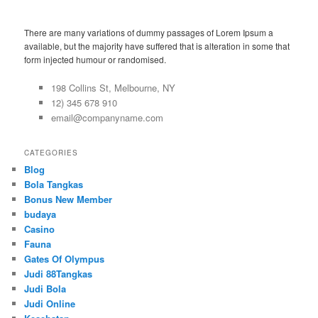
There are many variations of dummy passages of Lorem Ipsum a
available, but the majority have suffered that is alteration in some that
form injected humour or randomised.
198 Collins St, Melbourne, NY
12) 345 678 910
email@companyname.com
CATEGORIES
Blog
Bola Tangkas
Bonus New Member
budaya
Casino
Fauna
Gates Of Olympus
Judi 88Tangkas
Judi Bola
Judi Online