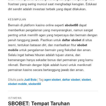
frustrasi yang sering muncul saat menghadapi kerugian. Edukasi
diri sendiri adalah investasi terbaik yang dapat dilakukan.
KESIMPULAN
Bermain di platform kasino online seperti
sbobet88
dapat
memberikan pengalaman yang menyenangkan, namun sangat
penting untuk memilih agen yang terpercaya dan bermain dengan
penuh tanggung jawab. Pastikan untuk
daftar sbobet
di situs
resmi, tentukan batasan diri, dan manfaatkan fitur
sbobet
mobile
untuk pengalaman bermain yang fleksibel dan aman.
Selalu ingat bahwa hiburan adalah tujuan utama, dan
kemenangan hanya sekadar bonus dari permainan yang kamu
nikmati. Bermain dengan bijak adalah kunci untuk menikmati
permainan kasino secara bertanggung jawab dan aman.
Ditulis pada
Judi Bola
|
Tag
agen sbobet
,
daftar sbobet
,
sbobet
,
sbobet mobile
,
sbobet88
ISTIMEWA
SBOBET: Tempat Taruhan