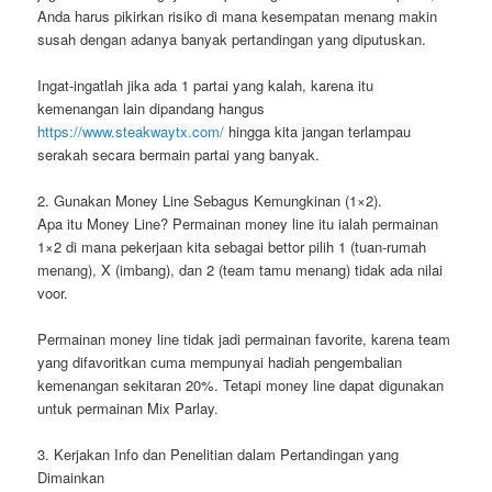
Anda harus pikirkan risiko di mana kesempatan menang makin
susah dengan adanya banyak pertandingan yang diputuskan.
Ingat-ingatlah jika ada 1 partai yang kalah, karena itu
kemenangan lain dipandang hangus
https://www.steakwaytx.com/
hingga kita jangan terlampau
serakah secara bermain partai yang banyak.
2. Gunakan Money Line Sebagus Kemungkinan (1×2).
Apa itu Money Line? Permainan money line itu ialah permainan
1×2 di mana pekerjaan kita sebagai bettor pilih 1 (tuan-rumah
menang), X (imbang), dan 2 (team tamu menang) tidak ada nilai
voor.
Permainan money line tidak jadi permainan favorite, karena team
yang difavoritkan cuma mempunyai hadiah pengembalian
kemenangan sekitaran 20%. Tetapi money line dapat digunakan
untuk permainan Mix Parlay.
3. Kerjakan Info dan Penelitian dalam Pertandingan yang
Dimainkan