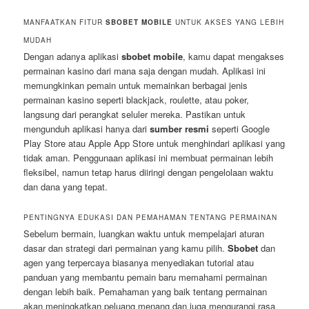
MANFAATKAN FITUR
SBOBET MOBILE
UNTUK AKSES YANG LEBIH
MUDAH
Dengan adanya aplikasi
sbobet mobile
, kamu dapat mengakses
permainan kasino dari mana saja dengan mudah. Aplikasi ini
memungkinkan pemain untuk memainkan berbagai jenis
permainan kasino seperti blackjack, roulette, atau poker,
langsung dari perangkat seluler mereka. Pastikan untuk
mengunduh aplikasi hanya dari
sumber resmi
seperti Google
Play Store atau Apple App Store untuk menghindari aplikasi yang
tidak aman. Penggunaan aplikasi ini membuat permainan lebih
fleksibel, namun tetap harus diiringi dengan pengelolaan waktu
dan dana yang tepat.
PENTINGNYA EDUKASI DAN PEMAHAMAN TENTANG PERMAINAN
Sebelum bermain, luangkan waktu untuk mempelajari aturan
dasar dan strategi dari permainan yang kamu pilih.
Sbobet
dan
agen yang terpercaya biasanya menyediakan tutorial atau
panduan yang membantu pemain baru memahami permainan
dengan lebih baik. Pemahaman yang baik tentang permainan
akan meningkatkan peluang menang dan juga mengurangi rasa