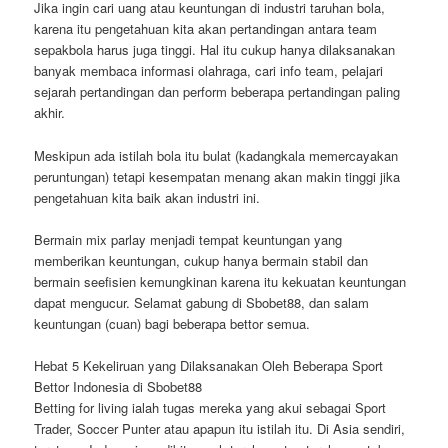
Jika ingin cari uang atau keuntungan di industri taruhan bola,
karena itu pengetahuan kita akan pertandingan antara team
sepakbola harus juga tinggi. Hal itu cukup hanya dilaksanakan
banyak membaca informasi olahraga, cari info team, pelajari
sejarah pertandingan dan perform beberapa pertandingan paling
akhir.
Meskipun ada istilah bola itu bulat (kadangkala memercayakan
peruntungan) tetapi kesempatan menang akan makin tinggi jika
pengetahuan kita baik akan industri ini.
Bermain mix parlay menjadi tempat keuntungan yang
memberikan keuntungan, cukup hanya bermain stabil dan
bermain seefisien kemungkinan karena itu kekuatan keuntungan
dapat mengucur. Selamat gabung di Sbobet88, dan salam
keuntungan (cuan) bagi beberapa bettor semua.
Hebat 5 Kekeliruan yang Dilaksanakan Oleh Beberapa Sport
Bettor Indonesia di Sbobet88
Betting for living ialah tugas mereka yang akui sebagai Sport
Trader, Soccer Punter atau apapun itu istilah itu. Di Asia sendiri,