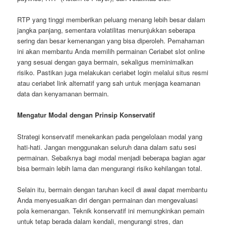
RTP yang tinggi memberikan peluang menang lebih besar dalam
jangka panjang, sementara volatilitas menunjukkan seberapa
sering dan besar kemenangan yang bisa diperoleh. Pemahaman
ini akan membantu Anda memilih permainan Ceriabet slot online
yang sesuai dengan gaya bermain, sekaligus meminimalkan
risiko. Pastikan juga melakukan ceriabet login melalui situs resmi
atau ceriabet link alternatif yang sah untuk menjaga keamanan
data dan kenyamanan bermain.
Mengatur Modal dengan Prinsip Konservatif
Strategi konservatif menekankan pada pengelolaan modal yang
hati-hati. Jangan menggunakan seluruh dana dalam satu sesi
permainan. Sebaiknya bagi modal menjadi beberapa bagian agar
bisa bermain lebih lama dan mengurangi risiko kehilangan total.
Selain itu, bermain dengan taruhan kecil di awal dapat membantu
Anda menyesuaikan diri dengan permainan dan mengevaluasi
pola kemenangan. Teknik konservatif ini memungkinkan pemain
untuk tetap berada dalam kendali, mengurangi stres, dan