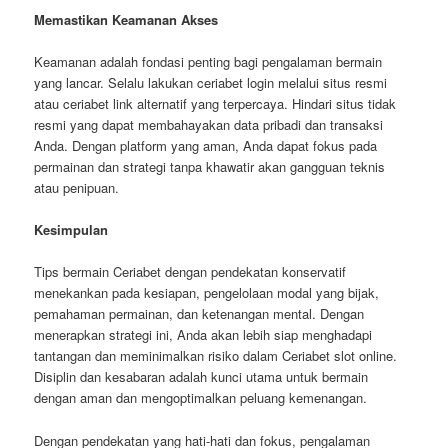
Memastikan Keamanan Akses
Keamanan adalah fondasi penting bagi pengalaman bermain
yang lancar. Selalu lakukan ceriabet login melalui situs resmi
atau ceriabet link alternatif yang terpercaya. Hindari situs tidak
resmi yang dapat membahayakan data pribadi dan transaksi
Anda. Dengan platform yang aman, Anda dapat fokus pada
permainan dan strategi tanpa khawatir akan gangguan teknis
atau penipuan.
Kesimpulan
Tips bermain Ceriabet dengan pendekatan konservatif
menekankan pada kesiapan, pengelolaan modal yang bijak,
pemahaman permainan, dan ketenangan mental. Dengan
menerapkan strategi ini, Anda akan lebih siap menghadapi
tantangan dan meminimalkan risiko dalam Ceriabet slot online.
Disiplin dan kesabaran adalah kunci utama untuk bermain
dengan aman dan mengoptimalkan peluang kemenangan.
Dengan pendekatan yang hati-hati dan fokus, pengalaman