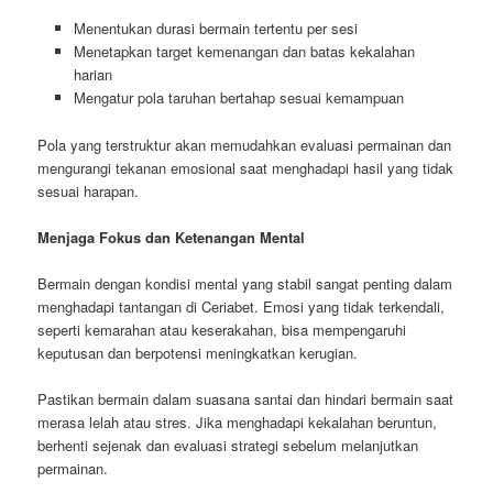
Menentukan durasi bermain tertentu per sesi
Menetapkan target kemenangan dan batas kekalahan
harian
Mengatur pola taruhan bertahap sesuai kemampuan
Pola yang terstruktur akan memudahkan evaluasi permainan dan
mengurangi tekanan emosional saat menghadapi hasil yang tidak
sesuai harapan.
Menjaga Fokus dan Ketenangan Mental
Bermain dengan kondisi mental yang stabil sangat penting dalam
menghadapi tantangan di Ceriabet. Emosi yang tidak terkendali,
seperti kemarahan atau keserakahan, bisa mempengaruhi
keputusan dan berpotensi meningkatkan kerugian.
Pastikan bermain dalam suasana santai dan hindari bermain saat
merasa lelah atau stres. Jika menghadapi kekalahan beruntun,
berhenti sejenak dan evaluasi strategi sebelum melanjutkan
permainan.