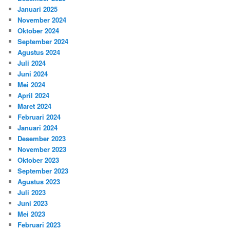
Januari 2025
November 2024
Oktober 2024
September 2024
Agustus 2024
Juli 2024
Juni 2024
Mei 2024
April 2024
Maret 2024
Februari 2024
Januari 2024
Desember 2023
November 2023
Oktober 2023
September 2023
Agustus 2023
Juli 2023
Juni 2023
Mei 2023
Februari 2023