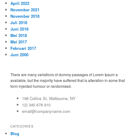
April 2022
November 2021
November 2018
Juli 2018
Juni 2018
Mei 2018
Mei 2017
Februari 2017
Juni 2000
There are many variations of dummy passages of Lorem Ipsum a
available, but the majority have suffered that is alteration in some that
form injected humour or randomised.
198 Collins St, Melbourne, NY
12) 345 678 910
email@companyname.com
CATEGORIES
Blog