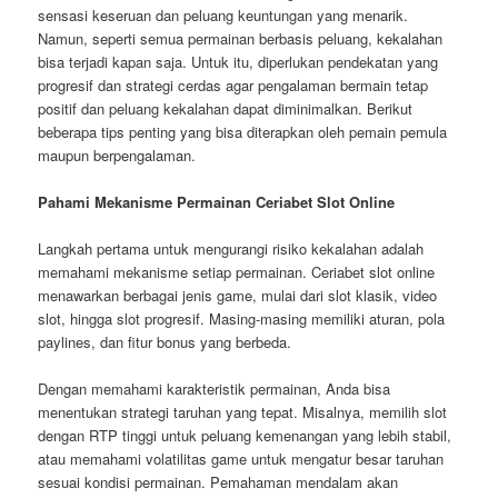
sensasi keseruan dan peluang keuntungan yang menarik.
Namun, seperti semua permainan berbasis peluang, kekalahan
bisa terjadi kapan saja. Untuk itu, diperlukan pendekatan yang
progresif dan strategi cerdas agar pengalaman bermain tetap
positif dan peluang kekalahan dapat diminimalkan. Berikut
beberapa tips penting yang bisa diterapkan oleh pemain pemula
maupun berpengalaman.
Pahami Mekanisme Permainan Ceriabet Slot Online
Langkah pertama untuk mengurangi risiko kekalahan adalah
memahami mekanisme setiap permainan. Ceriabet slot online
menawarkan berbagai jenis game, mulai dari slot klasik, video
slot, hingga slot progresif. Masing-masing memiliki aturan, pola
paylines, dan fitur bonus yang berbeda.
Dengan memahami karakteristik permainan, Anda bisa
menentukan strategi taruhan yang tepat. Misalnya, memilih slot
dengan RTP tinggi untuk peluang kemenangan yang lebih stabil,
atau memahami volatilitas game untuk mengatur besar taruhan
sesuai kondisi permainan. Pemahaman mendalam akan