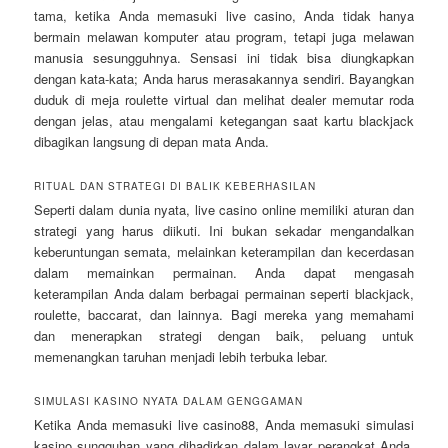
tama, ketika Anda memasuki live casino, Anda tidak hanya
bermain melawan komputer atau program, tetapi juga melawan
manusia sesungguhnya. Sensasi ini tidak bisa diungkapkan
dengan kata-kata; Anda harus merasakannya sendiri. Bayangkan
duduk di meja roulette virtual dan melihat dealer memutar roda
dengan jelas, atau mengalami ketegangan saat kartu blackjack
dibagikan langsung di depan mata Anda.
RITUAL DAN STRATEGI DI BALIK KEBERHASILAN
Seperti dalam dunia nyata, live casino online memiliki aturan dan
strategi yang harus diikuti. Ini bukan sekadar mengandalkan
keberuntungan semata, melainkan keterampilan dan kecerdasan
dalam memainkan permainan. Anda dapat mengasah
keterampilan Anda dalam berbagai permainan seperti blackjack,
roulette, baccarat, dan lainnya. Bagi mereka yang memahami
dan menerapkan strategi dengan baik, peluang untuk
memenangkan taruhan menjadi lebih terbuka lebar.
SIMULASI KASINO NYATA DALAM GENGGAMAN
Ketika Anda memasuki live casino88, Anda memasuki simulasi
kasino sungguhan yang dihadirkan dalam layar perangkat Anda.