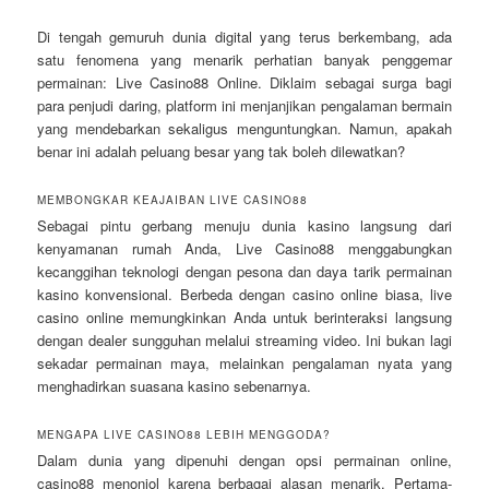
Di tengah gemuruh dunia digital yang terus berkembang, ada
satu fenomena yang menarik perhatian banyak penggemar
permainan: Live Casino88 Online. Diklaim sebagai surga bagi
para penjudi daring, platform ini menjanjikan pengalaman bermain
yang mendebarkan sekaligus menguntungkan. Namun, apakah
benar ini adalah peluang besar yang tak boleh dilewatkan?
MEMBONGKAR KEAJAIBAN LIVE CASINO88
Sebagai pintu gerbang menuju dunia kasino langsung dari
kenyamanan rumah Anda, Live Casino88 menggabungkan
kecanggihan teknologi dengan pesona dan daya tarik permainan
kasino konvensional. Berbeda dengan casino online biasa, live
casino online memungkinkan Anda untuk berinteraksi langsung
dengan dealer sungguhan melalui streaming video. Ini bukan lagi
sekadar permainan maya, melainkan pengalaman nyata yang
menghadirkan suasana kasino sebenarnya.
MENGAPA LIVE CASINO88 LEBIH MENGGODA?
Dalam dunia yang dipenuhi dengan opsi permainan online,
casino88 menonjol karena berbagai alasan menarik. Pertama-