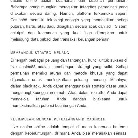
casino online adalah keamanan dan keadilan permainan.
Beberapa orang mungkin meragukan integritas permainan yang
dilakukan secara daring. Namun, platform terkemuka seperti
Casino88 memiliki teknologi canggih yang memastikan setiap
putaran, kartu, atau dadu dibagikan secara acak dan adil. Sistem
enkripsi dan keamanan yang kuat juga diterapkan untuk
melindungi data pribadi dan transaksi keuangan pemain.
MEMBANGUN STRATEGI MENANG
Di tengah berbagai peluang dan tantangan, kunci untuk sukses di
live casino88 adalah membangun strategi yang solid. Setiap
permainan memiliki aturan dan metode khusus yang dapat
digunakan untuk meningkatkan peluang menang. Misalnya,
dalam blackjack, Anda dapat menggunakan strategi dasar untuk
mengurangi keunggulan rumah. Atau, dalam roulette, Anda dapat
mengelola taruhan Anda dengan bijaksana untuk
memaksimalkan potensi keuntungan Anda.
KESIMPULAN: MENCARI PETUALANGAN DI CASINO88
Live casino online adalah tempat di mana keseruan bertemu
dengan keberuntungan, di mana Anda bisa merasakan sensasi