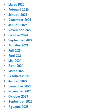
Maret 2026
Februari 2026
Januari 2026
Desember 2025
Januari 2025
November 2024
Oktober 2024
September 2024
Agustus 2024
Juli 2024
Juni 2024
Mei 2024
April 2024
Maret 2024
Februari 2024
Januari 2024
Desember 2023
November 2023
Oktober 2023
September 2023
Agustus 2023