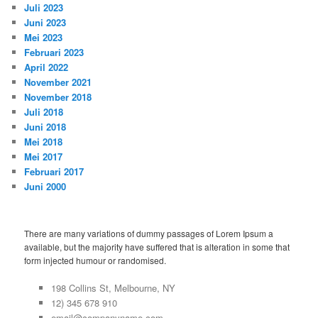
Juli 2023
Juni 2023
Mei 2023
Februari 2023
April 2022
November 2021
November 2018
Juli 2018
Juni 2018
Mei 2018
Mei 2017
Februari 2017
Juni 2000
There are many variations of dummy passages of Lorem Ipsum a
available, but the majority have suffered that is alteration in some that
form injected humour or randomised.
198 Collins St, Melbourne, NY
12) 345 678 910
email@companyname.com