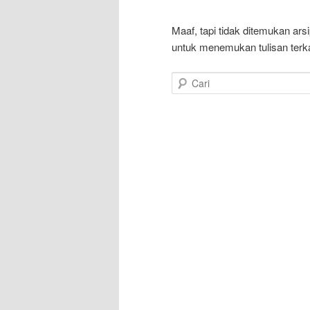
Maaf, tapi tidak ditemukan ar
untuk menemukan tulisan terka
Cari