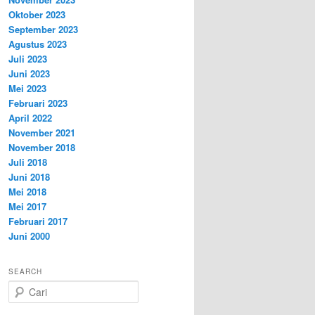
Oktober 2023
September 2023
Agustus 2023
Juli 2023
Juni 2023
Mei 2023
Februari 2023
April 2022
November 2021
November 2018
Juli 2018
Juni 2018
Mei 2018
Mei 2017
Februari 2017
Juni 2000
SEARCH
C
a
r