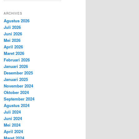
r
i
ARCHIVES
Agustus 2026
Juli 2026
Juni 2026
Mei 2026
April 2026
Maret 2026
Februari 2026
Januari 2026
Desember 2025
Januari 2025
November 2024
Oktober 2024
September 2024
Agustus 2024
Juli 2024
Juni 2024
Mei 2024
April 2024
Maret 2024