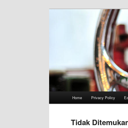
Langsung
Langsung
ke
ke
konten
konten
utama
sekunder
Menu
Home
Privacy Policy
Ea
utama
Tidak Ditemuka