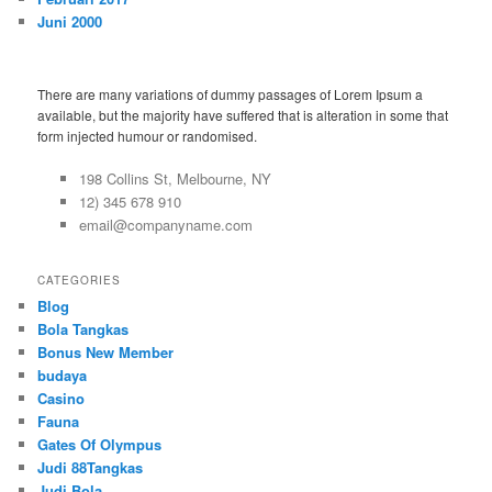
Juni 2000
There are many variations of dummy passages of Lorem Ipsum a
available, but the majority have suffered that is alteration in some that
form injected humour or randomised.
198 Collins St, Melbourne, NY
12) 345 678 910
email@companyname.com
CATEGORIES
Blog
Bola Tangkas
Bonus New Member
budaya
Casino
Fauna
Gates Of Olympus
Judi 88Tangkas
Judi Bola