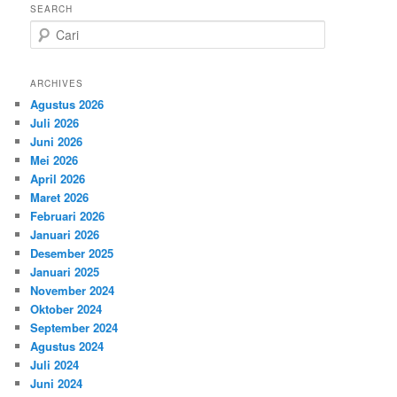
SEARCH
C
a
r
i
ARCHIVES
Agustus 2026
Juli 2026
Juni 2026
Mei 2026
April 2026
Maret 2026
Februari 2026
Januari 2026
Desember 2025
Januari 2025
November 2024
Oktober 2024
September 2024
Agustus 2024
Juli 2024
Juni 2024