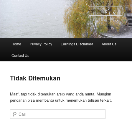
Langsung
Langsung
ke
ke
Cari
konten
konten
utama
sekunder
Menu
Home
Privacy Policy
Earnings Disclaimer
About Us
utama
Contact Us
Tidak Ditemukan
Maaf, tapi tidak ditemukan arsip yang anda minta. Mungkin
pencarian bisa membantu untuk menemukan tulisan terkait.
Cari