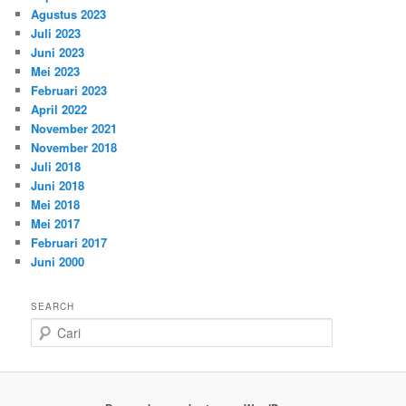
Agustus 2023
Juli 2023
Juni 2023
Mei 2023
Februari 2023
April 2022
November 2021
November 2018
Juli 2018
Juni 2018
Mei 2018
Mei 2017
Februari 2017
Juni 2000
SEARCH
C
a
r
i