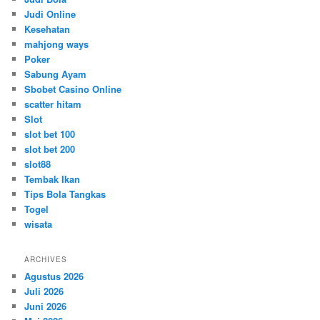
Judi Online
Kesehatan
mahjong ways
Poker
Sabung Ayam
Sbobet Casino Online
scatter hitam
Slot
slot bet 100
slot bet 200
slot88
Tembak Ikan
Tips Bola Tangkas
Togel
wisata
ARCHIVES
Agustus 2026
Juli 2026
Juni 2026