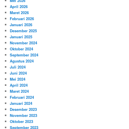
Mei 2026
April 2026
Maret 2026
Februari 2026
Januari 2026
Desember 2025
Januari 2025
November 2024
Oktober 2024
September 2024
Agustus 2024
Juli 2024
Juni 2024
Mei 2024
April 2024
Maret 2024
Februari 2024
Januari 2024
Desember 2023
November 2023
Oktober 2023
September 2023