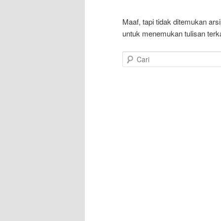
Maaf, tapi tidak ditemukan ar
untuk menemukan tulisan terka
Cari