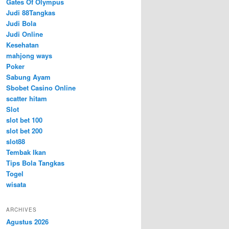
Gates Of Olympus
Judi 88Tangkas
Judi Bola
Judi Online
Kesehatan
mahjong ways
Poker
Sabung Ayam
Sbobet Casino Online
scatter hitam
Slot
slot bet 100
slot bet 200
slot88
Tembak Ikan
Tips Bola Tangkas
Togel
wisata
ARCHIVES
Agustus 2026