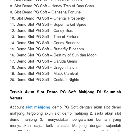
8. Slot Demo PG Soft – Honey Trap of Diao Chan
9. Slot Demo PG Soft – Ganesha Fortune
10. Slot Demo PG Soft – Oriental Prosperity
11. Demo Slot PG Soft – Supermarket Spree
12. Demo Slot PG Soft – Candy Burst
13. Demo Slot PG Soft – Tree of Fortune
14. Demo Slot PG Soft – Candy Bonanza
15. Demo Slot PG Soft – Butterfly Blossom
16. Demo Slot PG Soft – Destiny of Sun dan Moon
17. Demo Slot PG Soft – Garuda Gems
18. Demo Slot PG Soft – Dragon Hatch
19. Demo Slot PG Soft – Mask Carnival
20. Demo Slot PG Soft – Cocktail Nights
Terkait Akun Slot Demo PG Soft Mahjong Di Sejumlah
Versus
Account
slot mahjong
demo PG Soft dengan akun slot demo
mahjong, tergolong akun slot demo mahjong 2, serta akun slot
demo mahjong 3, menyediakan pengalaman bermain yang
menyatukan daya tarik classic Mahjong dengan sejumlah