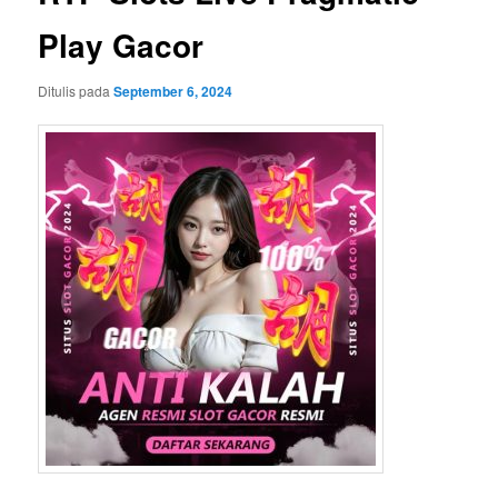
Play Gacor
Ditulis pada
September 6, 2024