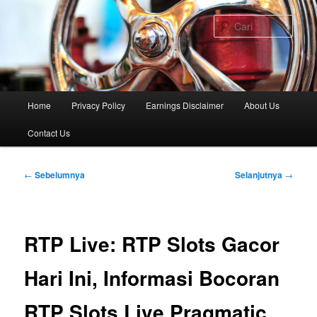
Langsung
ke
Cari
konten
utama
Menu
Home
Privacy Policy
Earnings Disclaimer
About Us
utama
Contact Us
Navigasi
←
Sebelumnya
Selanjutnya
→
Tulisan
RTP Live: RTP Slots Gacor
Hari Ini, Informasi Bocoran
RTP Slots Live Pragmatic