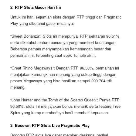
2. RTP Slots Gacor Hari Ini
Untuk ini hari, sejumlah slots dengan RTP tinggi dari Pragmatic
Play yang diketahui gacor misalnya:
“Sweet Bonanza”: Slots ini mempunyai RTP sekitaran 96.51%
serta diketahui feature bonusnya yang memberi keuntungan.
Beberapa pemain menyampaikan kemenangan besar dari
permainan ini, terpenting saat spek Tumble aktif.
“Great Rhino Megaways”: Dengan RTP 96.58%, permainan ini
menjajakan kemungkinan menang yang cukup tinggi dengan
proses Megaways yang bisa hasilkan sampai 200.704 trik
menang.
“John Hunter and the Tomb of the Scarab Queen”: Punya RTP
96.50%, slots ini menjajakan bonus menarik serta feature Free
Spins yang kerap memberinya hasil memberi kepuasan.
3. Bocoran RTP Slots Live Pragmatic Play
Bocoran RTP slots live dapat memberi deskripsi perihal