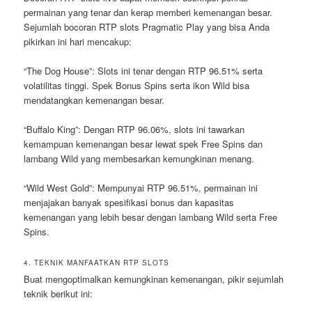
permainan yang tenar dan kerap memberi kemenangan besar.
Sejumlah bocoran RTP slots Pragmatic Play yang bisa Anda
pikirkan ini hari mencakup:
“The Dog House”: Slots ini tenar dengan RTP 96.51% serta
volatilitas tinggi. Spek Bonus Spins serta ikon Wild bisa
mendatangkan kemenangan besar.
“Buffalo King”: Dengan RTP 96.06%, slots ini tawarkan
kemampuan kemenangan besar lewat spek Free Spins dan
lambang Wild yang membesarkan kemungkinan menang.
“Wild West Gold”: Mempunyai RTP 96.51%, permainan ini
menjajakan banyak spesifikasi bonus dan kapasitas
kemenangan yang lebih besar dengan lambang Wild serta Free
Spins.
4. TEKNIK MANFAATKAN RTP SLOTS
Buat mengoptimalkan kemungkinan kemenangan, pikir sejumlah
teknik berikut ini: