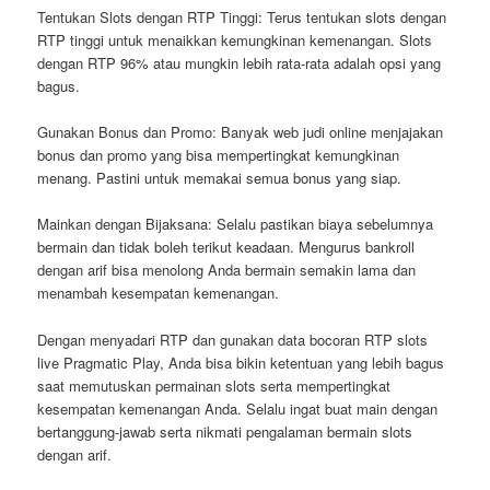
Tentukan Slots dengan RTP Tinggi: Terus tentukan slots dengan
RTP tinggi untuk menaikkan kemungkinan kemenangan. Slots
dengan RTP 96% atau mungkin lebih rata-rata adalah opsi yang
bagus.
Gunakan Bonus dan Promo: Banyak web judi online menjajakan
bonus dan promo yang bisa mempertingkat kemungkinan
menang. Pastini untuk memakai semua bonus yang siap.
Mainkan dengan Bijaksana: Selalu pastikan biaya sebelumnya
bermain dan tidak boleh terikut keadaan. Mengurus bankroll
dengan arif bisa menolong Anda bermain semakin lama dan
menambah kesempatan kemenangan.
Dengan menyadari RTP dan gunakan data bocoran RTP slots
live Pragmatic Play, Anda bisa bikin ketentuan yang lebih bagus
saat memutuskan permainan slots serta mempertingkat
kesempatan kemenangan Anda. Selalu ingat buat main dengan
bertanggung-jawab serta nikmati pengalaman bermain slots
dengan arif.