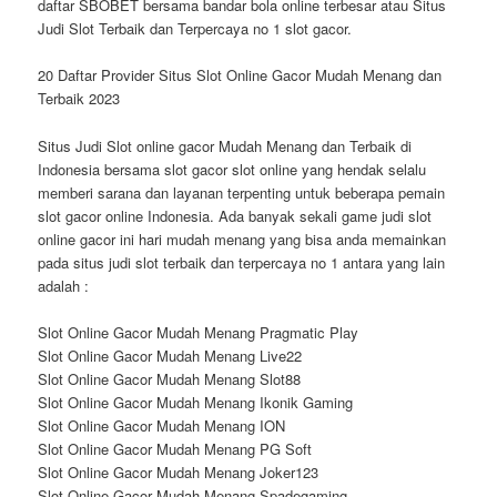
daftar SBOBET bersama bandar bola online terbesar atau Situs
Judi Slot Terbaik dan Terpercaya no 1 slot gacor.
20 Daftar Provider Situs Slot Online Gacor Mudah Menang dan
Terbaik 2023
Situs Judi Slot online gacor Mudah Menang dan Terbaik di
Indonesia bersama slot gacor slot online yang hendak selalu
memberi sarana dan layanan terpenting untuk beberapa pemain
slot gacor online Indonesia. Ada banyak sekali game judi slot
online gacor ini hari mudah menang yang bisa anda memainkan
pada situs judi slot terbaik dan terpercaya no 1 antara yang lain
adalah :
Slot Online Gacor Mudah Menang Pragmatic Play
Slot Online Gacor Mudah Menang Live22
Slot Online Gacor Mudah Menang Slot88
Slot Online Gacor Mudah Menang Ikonik Gaming
Slot Online Gacor Mudah Menang ION
Slot Online Gacor Mudah Menang PG Soft
Slot Online Gacor Mudah Menang Joker123
Slot Online Gacor Mudah Menang Spadegaming